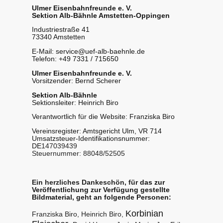
Ulmer Eisenbahnfreunde e. V.
Sektion Alb-Bähnle Amstetten-Oppingen
Industriestraße 41
73340 Amstetten
E-Mail: service@uef-alb-baehnle.de
Telefon:
+49 7331 / 715650
Ulmer Eisenbahnfreunde e. V.
Vorsitzender: Bernd Scherer
Sektion Alb-Bähnle
Sektionsleiter: Heinrich Biro
Verantwortlich für die Website: Franziska Biro
Vereinsregister: Amtsgericht Ulm, VR 714
Umsatzsteuer-Identifikationsnummer:
DE
147039439
Steuernummer: 88048/52505
Ein herzliches Dankeschön, für
das zur
Veröffentlichung zur Verfügung gestellte
Bildmaterial, geht an folgende Personen:
Korbinian
Franziska Biro, Heinrich Biro,